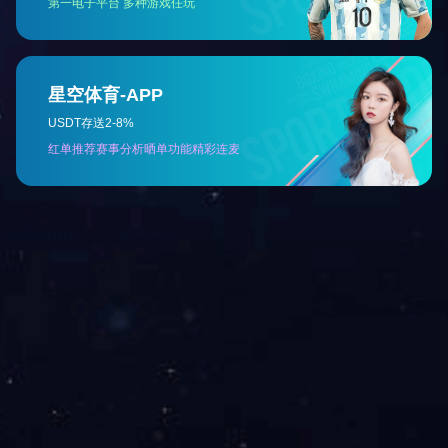
性别：
男
女
手机：
电话：
传真：
邮箱：
地址：
邮编：
*
验证码：
提交