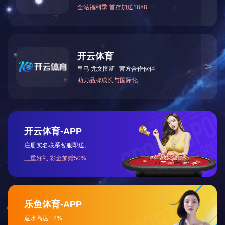
产品概述
S-III无碱液态速凝剂是以我公司生产的无碱速凝剂母体
（基体）为主要原料，复合适量水溶性的无机化合物配制而
成。具有碱含量低（<1.0%）、不含氯盐、储存稳定性好、无
结晶沉淀、粘度低、容易输送等优点，克服了液态速凝剂容易
分层沉淀、粘度大和腐蚀性强等缺点。
扫二维码用手机看
未找到相应参数组，请于后台属性模板中添加
上一个
S-9速凝剂
下一个
无
CONTACT INFORMATION
联系方式
湖南省长沙市望城经济开发区铜官循环工业基地铜官大道301号