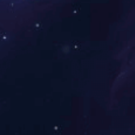
上一个
无
下一篇
潮汕环线高速公路
上一个
:
无
下一个
:
潮汕环线高速公路
CONTACT INFORMATION
联系方式
湖南省长沙市望城经济开发区铜官循环工业基地铜官大道301号
0731-88207400
hnsunnytrade@163.com