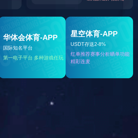
体式路基24.5m、分离式路基宽12.25m，桥梁宽度：整体式
，视觉要求的最小竖曲线半径：凸形12000m、凹形8000m、平曲
、涵洞及路基1/100，隧道建筑限界：净宽2×10.25m、净
8497km，。其中左线包含路基1949.95米、桥梁包含王家岩中桥
米、桥梁包含王家岩中桥31.46m /1座、斑竹溪大桥364.56m/1
另外本标段还包含渡枢纽互通式立体交叉匝道桥852.5米/5座、达