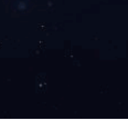
湖南省长沙市望城经济开发区铜官循环工业基地铜官大道301号
0731-88207400
hnsunnytrade@163.com
OFFICIAL ACCOUNTS
公众号
欢迎关注我们的官方公众号
ONLINE MESSAGE
联系方式
留言应用名称：
客户留言
描述：
*
留言内容：