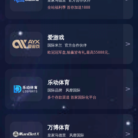


2017年7月2日上午9时许，中国铁建十八局集团有限公司
郑济铁路ZPZQ-Ⅱ标段项目部中心试验室李晓波主任、中铁隧
道集团洛阳监理公司中心试验室陈昌礼主任一行抵达长沙，在
我司总经理王湘裕、副总经理肖飒、技术部经理康颂的陪同
下，参观考察了位于湖南长沙市望城经济开发区铜官循环工业
基地的公司总部。
李主任、陈主任一行参观了我司年产10万吨混凝土外加剂
系列产品合成、复配生产线及生产设备，听取并详细了解了我
司聚羧酸系高性能减水剂的生产线产能、产品种类，对我司高
产能、高自动化、高稳定生产予以充分肯定。随后，还参观了
我司物理试验室、砼试验室、化学分析试验室、综合楼办公区
域和厂区，齐备的检验设备、优良的办公环境和优美的厂区绿