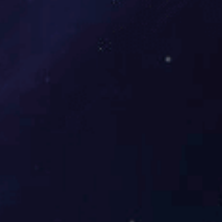
目公示信息）
上一个
:
新时代，新征程——九游（JIUYOU.COM）娱乐第一
门户-官方网站2018南岳、灰汤素拓之旅
下一个
:
聚羧酸功能型混凝土外加剂的合成与应用技术（附项
目公示信息）
CONTACT INFORMATION
联系方式
湖南省长沙市望城经济开发区铜官循环工业基地铜官大道301号
0731-88207400
hnsunnytrade@163.com
OFFICIAL ACCOUNTS
公众号
欢迎关注我们的官方公众号
ONLINE MESSAGE