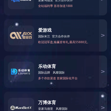




巴通万高速为四川省东北部巴中市至万源市互通高速公
路，第十合同段预计今年六月开工，施工期为期三年，项目建
成开通后，四川东北部诸县将告别无高速公路历史，交通便捷
利民。
2017年6月1日上午9时，中铁十八局集团巴通万高速第十
合同段项目第一批物资采购招标在四川省万源市官渡镇青岩坝
村项目部开标，我司以第一名成功中标外加剂第07包件。2017
年6月6日在中国采购与招标网
（http://www.chinabidding.com.cn/）上进行中标公示。