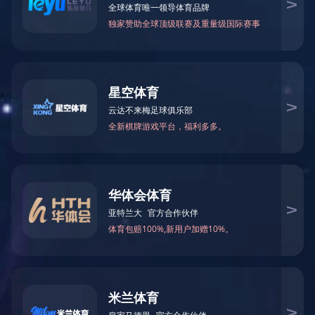
公司新闻
行业动态
热烈祝贺公司成功中标中铁十
八局集团巴通万高速第十合同
段外加剂招标第07包件
发布时间：2020-06-24 08:24
热烈祝贺公司成功中标中铁十八局集团巴通万高速第十合同段
外加剂招标第07包件
热烈祝贺公司成功中标中铁十八局集团巴通万高速第十合同段
外加剂招标第07包件